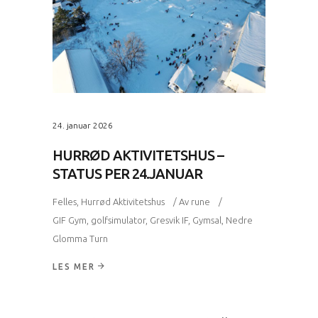
24. januar 2026
HURRØD AKTIVITETSHUS –
STATUS PER 24.JANUAR
Felles
,
Hurrød Aktivitetshus
Av
rune
GIF Gym
,
golfsimulator
,
Gresvik IF
,
Gymsal
,
Nedre
Glomma Turn
LES MER