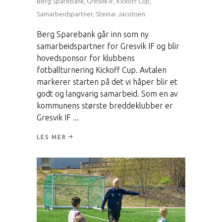
Berg Sparebank
,
Gresvik IF
,
Kickoff Cup
,
Samarbeidspartner
,
Steinar Jacobsen
Berg Sparebank går inn som ny
samarbeidspartner for Gresvik IF og blir
hovedsponsor for klubbens
fotballturnering Kickoff Cup. Avtalen
markerer starten på det vi håper blir et
godt og langvarig samarbeid. Som en av
kommunens største breddeklubber er
Gresvik IF
LES MER