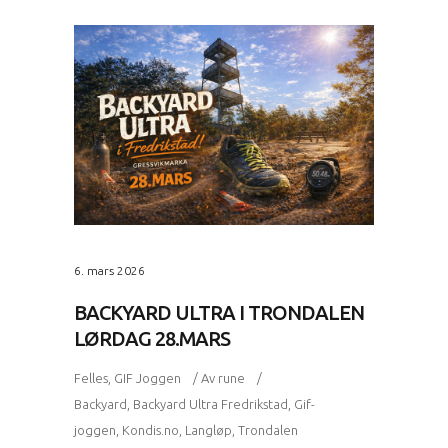
6. mars 2026
BACKYARD ULTRA I TRONDALEN
LØRDAG 28.MARS
Felles
,
GIF Joggen
Av
rune
Backyard
,
Backyard Ultra Fredrikstad
,
Gif-
joggen
,
Kondis.no
,
Langløp
,
Trondalen