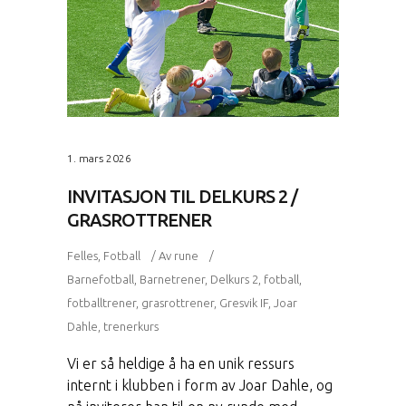
1. mars 2026
INVITASJON TIL DELKURS 2 /
GRASROTTRENER
Felles
,
Fotball
Av
rune
Barnefotball
,
Barnetrener
,
Delkurs 2
,
fotball
,
fotballtrener
,
grasrottrener
,
Gresvik IF
,
Joar
Dahle
,
trenerkurs
Vi er så heldige å ha en unik ressurs
internt i klubben i form av Joar Dahle, og