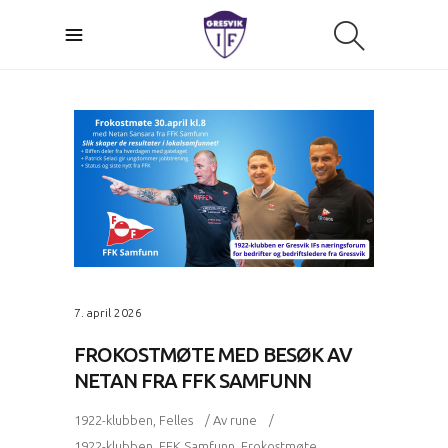
7. april 2026
FROKOSTMØTE MED BESØK AV
NETAN FRA FFK SAMFUNN
1922-klubben
,
Felles
Av
rune
1922-klubben
,
FFK Samfunn
,
Frokostmøte
,