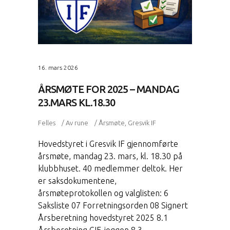
16. mars 2026
ÅRSMØTE FOR 2025 – MANDAG
23.MARS KL.18.30
Felles
Av
rune
Årsmøte
,
Gresvik IF
Hovedstyret i Gresvik IF gjennomførte
årsmøte, mandag 23. mars, kl. 18.30 på
klubbhuset. 40 medlemmer deltok. Her
er saksdokumentene,
årsmøteprotokollen og valglisten: 6
Saksliste 07 Forretningsorden 08 Signert
Årsberetning hovedstyret 2025 8.1
Årsberetning GIF-joggen 8.3