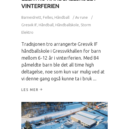
VINTERFERIEN
Barneidrett
,
Felles
,
Håndball
Av
rune
Gresvik IF
,
Håndball
,
Håndballskole
,
Storm
Elektro
Tradisjonen tro arrangerte Gresvik IF
håndballskole i Gressvikhallen for barn
mellom 6-12 år i vinterferien. Med 84
påmeldte barn ble det all time high
deltagelse, noe som kun var mulig ved at
vi denne gang også kunne ta i bruk
LES MER