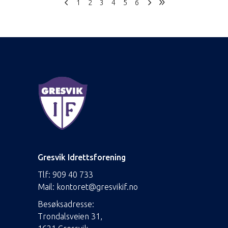
1
2
3
4
5
6
Gresvik Idrettsforening
Tlf:
909 40 733
Mail:
kontoret@gresvikif.no
Besøksadresse:
Trondalsveien 31,