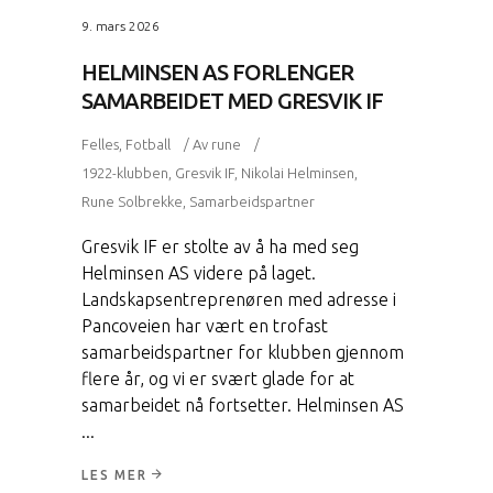
9. mars 2026
HELMINSEN AS FORLENGER
SAMARBEIDET MED GRESVIK IF
Felles
,
Fotball
Av
rune
1922-klubben
,
Gresvik IF
,
Nikolai Helminsen
,
Rune Solbrekke
,
Samarbeidspartner
Gresvik IF er stolte av å ha med seg
Helminsen AS videre på laget.
Landskapsentreprenøren med adresse i
Pancoveien har vært en trofast
samarbeidspartner for klubben gjennom
flere år, og vi er svært glade for at
samarbeidet nå fortsetter. Helminsen AS
LES MER