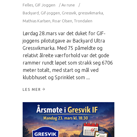
Felles
,
GIF Joggen
Av
rune
Backyard
,
Gif-joggen
,
Gressvik
,
gressvikmarka
,
Mathias Karlsen
,
Roar Olsen
,
Trondalen
Lørdag 28.mars var det duket for GIF-
joggens pilotutgave av Backyard Ultra
Gressvikmarka. Med 75 påmeldte og
relativt ålreite værforhold var det gode
rammer rundt løpet som strakk seg 6706
meter totalt, med start og mål ved
klubbhuset og Sprinklet som
LES MER