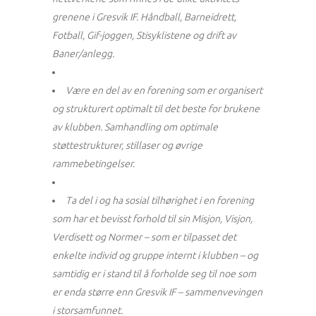
grenene i Gresvik IF. Håndball, Barneidrett,
Fotball, Gif-joggen, Stisyklistene og drift av
Baner/anlegg.
Være en del av en forening som er organisert
og strukturert optimalt til det beste for brukene
av klubben. Samhandling om optimale
støttestrukturer, stillaser og øvrige
rammebetingelser.
Ta del i og ha sosial tilhørighet i en forening
som har et bevisst forhold til sin Misjon, Visjon,
Verdisett og Normer – som er tilpasset det
enkelte individ og gruppe internt i klubben – og
samtidig er i stand til å forholde seg til noe som
er enda større enn Gresvik IF – sammenvevingen
i storsamfunnet.