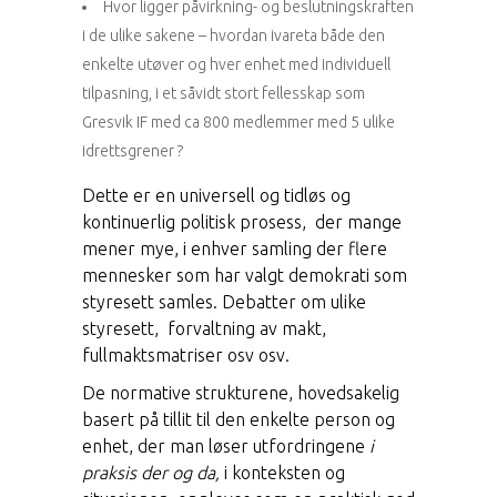
Hvor ligger påvirkning- og beslutningskraften
i de ulike sakene – hvordan ivareta både den
enkelte utøver og hver enhet med individuell
tilpasning, i et såvidt stort fellesskap som
Gresvik IF med ca 800 medlemmer med 5 ulike
idrettsgrener ?
Dette er en universell og tidløs og
kontinuerlig politisk prosess, der mange
mener mye, i enhver samling der flere
mennesker som har valgt demokrati som
styresett samles. Debatter om ulike
styresett, forvaltning av makt,
fullmaktsmatriser osv osv.
De normative strukturene, hovedsakelig
basert på tillit til den enkelte person og
enhet, der man løser utfordringene
i
praksis der og da,
i konteksten og