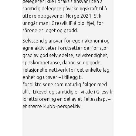
delegerer ikke i praksis ansvar uten å
samtidig delegere påvirkningskraft til å
utføre oppgavene i Norge 2021. Slik
unngår man i Gresvik IF å blø ihjel, før
sårene er leget og grodd.
Selvstendig ansvar for egen økonomi og
egne aktiviteter forutsetter derfor stor
grad av god selvledelse, selvstendighet,
spisskompetanse, dannelse og gode
relasjonelle nettverk for det enkelte lag,
enhet og utøver – i tillegg til
forpliktelsene som naturlig følger med
tillit. Likevel og samtidig er vi alle i Gresvik
Idrettsforening en del av et fellesskap, – i
et større klubb-perspektiv.