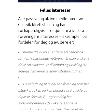
Felles interesser
Alle passive og aktive medlemmer av
Gresvik Idrettsforening har
forhåpentligvis intensjon om å ivareta
foreningens interesser – eksempler på
fordeler for deg og ev. dere er:
Kunne dra til en eller flere arenaer for å
samles i relasjonelle nettverk når man ønsker å
drive sin aktivitet. Vedlikehold og utvikling av
anlegg, nødvendige administrative rutiner.
Ha anledning til ta del i en forening som har
både kunnskap og kompetanse til å utvikle og
tilpasse Gresvik IF, – og samtidig har
spisskompetanse i de ulike relasjonelle
nettverkene som finnes i de ulike aktivitets