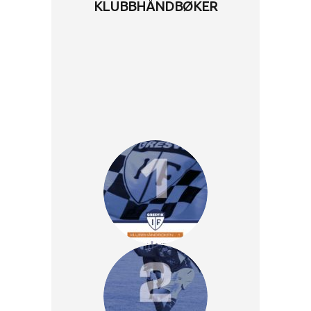
KLUBBHÅNDBØKER