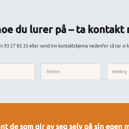
noe du lurer på – ta kontakt
on 93 27 83 33 eller send inn kontaktskjema nedenfor så tar vi k
ant de som gir av seg selv på sin egen 