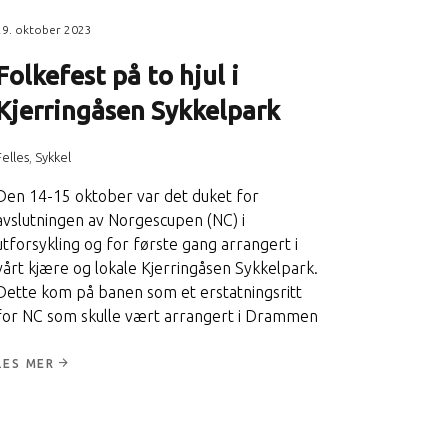
29. oktober 2023
Folkefest på to hjul i
Kjerringåsen Sykkelpark
Felles
,
Sykkel
Den 14-15 oktober var det duket for
avslutningen av Norgescupen (NC) i
utforsykling og for første gang arrangert i
vårt kjære og lokale Kjerringåsen Sykkelpark.
Dette kom på banen som et erstatningsritt
for NC som skulle vært arrangert i Drammen
LES MER