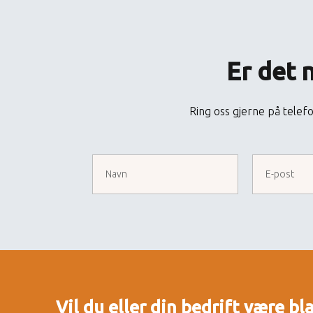
Er det 
Ring oss gjerne på telef
Vil du eller din bedrift være bl