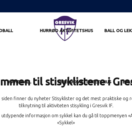
DBALL
HURRØD AKTIVITETSHUS
BALL OG LEK
mmen til stisyklistene i Gres
HÅNDBALL
HURRØD AKTIVITETSHUS
BAL
siden finner du nyheter Stisyklister og det mest praktiske og r
tilknytning til aktiviteten stisykling i Gresvik IF.
 utdypende informasjon om sykkel kan du gå til toppmenyen «Ak
«Sykkel»