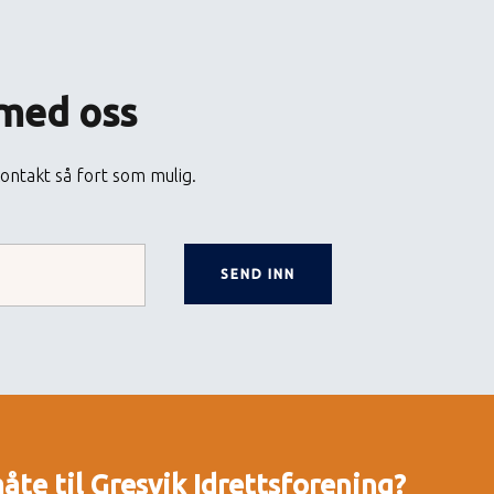
 med oss
ontakt så fort som mulig.
måte til Gresvik Idrettsforening?