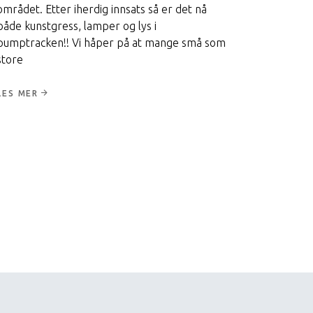
området. Etter iherdig innsats så er det nå
både kunstgress, lamper og lys i
pumptracken!! Vi håper på at mange små som
store
LES MER