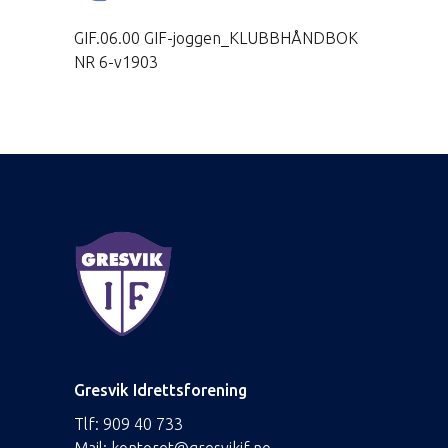
GIF.06.00 GIF-joggen_KLUBBHÅNDBOK
NR 6-v1903
Gresvik Idrettsforening
Tlf:
909 40 733