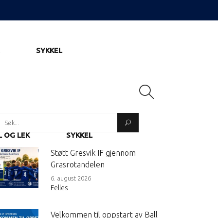
SYKKEL
Search
or:
L OG LEK
SYKKEL
Støtt Gresvik IF gjennom
Grasrotandelen
6. august 2026
Felles
Velkommen til oppstart av Ball