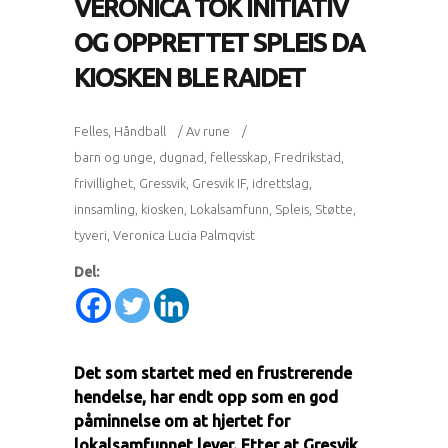
VERONICA TOK INITIATIV
OG OPPRETTET SPLEIS DA
KIOSKEN BLE RAIDET
Felles
,
Håndball
Av
rune
barn og unge
,
dugnad
,
fellesskap
,
Fredrikstad
,
frivillighet
,
Gressvik
,
Gresvik IF
,
idrettslag
,
innsamling
,
kiosken
,
Lokalsamfunn
,
Spleis
,
Støtte
,
tyveri
,
Veronica Lucia Palmqvist
Del:
Det som startet med en frustrerende
hendelse, har endt opp som en god
påminnelse om at hjertet for
lokalsamfunnet lever. Etter at Gresvik