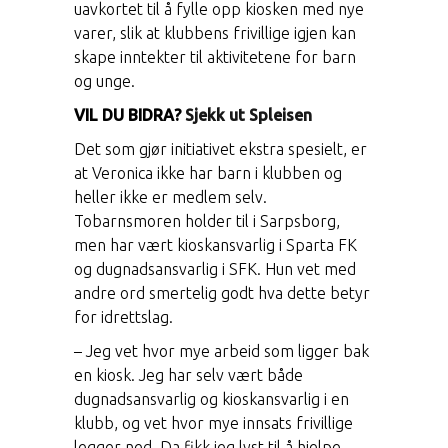
uavkortet til å fylle opp kiosken med nye
varer, slik at klubbens frivillige igjen kan
skape inntekter til aktivitetene for barn
og unge.
VIL DU BIDRA?
Sjekk ut Spleisen
Det som gjør initiativet ekstra spesielt, er
at Veronica ikke har barn i klubben og
heller ikke er medlem selv.
Tobarnsmoren holder til i Sarpsborg,
men har vært kioskansvarlig i Sparta FK
og dugnadsansvarlig i SFK. Hun vet med
andre ord smertelig godt hva dette betyr
for idrettslag.
– Jeg vet hvor mye arbeid som ligger bak
en kiosk. Jeg har selv vært både
dugnadsansvarlig og kioskansvarlig i en
klubb, og vet hvor mye innsats frivillige
legger ned. Da fikk jeg lyst til å hjelpe,