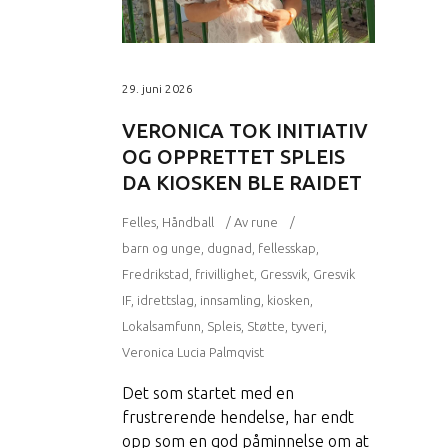
29. juni 2026
VERONICA TOK INITIATIV
OG OPPRETTET SPLEIS
DA KIOSKEN BLE RAIDET
Felles
,
Håndball
Av
rune
barn og unge
,
dugnad
,
fellesskap
,
Fredrikstad
,
frivillighet
,
Gressvik
,
Gresvik
IF
,
idrettslag
,
innsamling
,
kiosken
,
Lokalsamfunn
,
Spleis
,
Støtte
,
tyveri
,
Veronica Lucia Palmqvist
Det som startet med en
frustrerende hendelse, har endt
opp som en god påminnelse om at