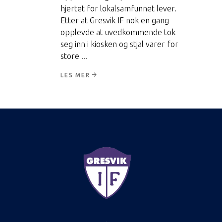
hjertet for lokalsamfunnet lever.
Etter at Gresvik IF nok en gang
opplevde at uvedkommende tok
seg inn i kiosken og stjal varer for
store
LES MER