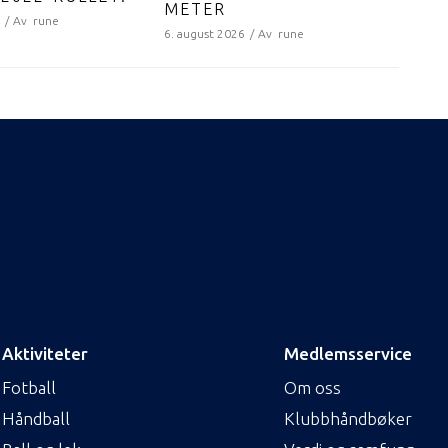
METER
6
Av
rune
6. august 2026
Av
rune
Aktiviteter
Medlemsservice
Fotball
Om oss
Håndball
Klubbhåndbøker