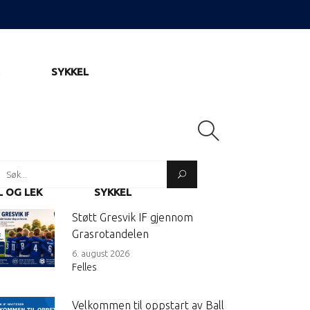
SYKKEL
Search
or:
L OG LEK
SYKKEL
Støtt Gresvik IF gjennom
Grasrotandelen
6. august 2026
Felles
Velkommen til oppstart av Ball