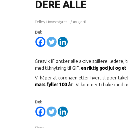
DERE ALLE
Felles
,
Hovedstyret
Av
kjetil
Del:
Gresvik IF ønsker alle aktive spillere, ledere,
med tilknytning til GIF,
en riktig god jul og et
Vi håper at coronaen etter hvert slipper taket i
mars fyller 100 år
. Vi kommer tilbake med m
Del:
Share