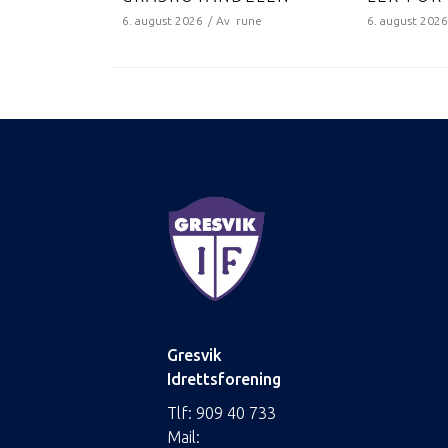
6. august 2026
Av
rune
6. august 202
Gresvik
Idrettsforening
Tlf:
909 40 733
Mail: