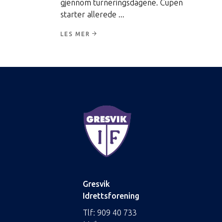
gjennom turneringsdagene. Cupen
starter allerede
LES MER
Gresvik
Idrettsforening
Tlf:
909 40 733