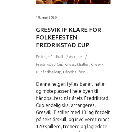
18. mai 2026
GRESVIK IF KLARE FOR
FOLKEFESTEN
FREDRIKSTAD CUP
Felles
,
Håndball
Av
rune
Fredrikstad Cup
,
Gressvikhallen
,
Gresvik
IF
,
håndballcup
,
Håndballfest
Denne helgen fylles baner, haller
og møteplasser i hele byen til
håndballfest når årets Fredrikstad
Cup endelig skal arrangeres.
Gresvik IF stiller med 13 lag fordelt
på seks årskull, og involverer rundt
120 spillere, trenere og lagledere