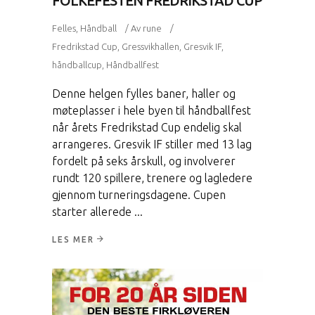
FOLKEFESTEN FREDRIKSTAD CUP
Felles
,
Håndball
Av
rune
Fredrikstad Cup
,
Gressvikhallen
,
Gresvik IF
,
håndballcup
,
Håndballfest
Denne helgen fylles baner, haller og
møteplasser i hele byen til håndballfest
når årets Fredrikstad Cup endelig skal
arrangeres. Gresvik IF stiller med 13 lag
fordelt på seks årskull, og involverer
rundt 120 spillere, trenere og lagledere
gjennom turneringsdagene. Cupen
starter allerede
LES MER