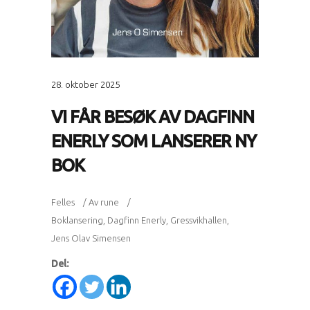
28. oktober 2025
VI FÅR BESØK AV DAGFINN
ENERLY SOM LANSERER NY
BOK
Felles
Av
rune
Boklansering
,
Dagfinn Enerly
,
Gressvikhallen
,
Jens Olav Simensen
Del: