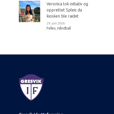
Veronica tok initiativ og
opprettet Spleis da
kiosken ble raidet
29. juni 2026
Felles
,
Håndball