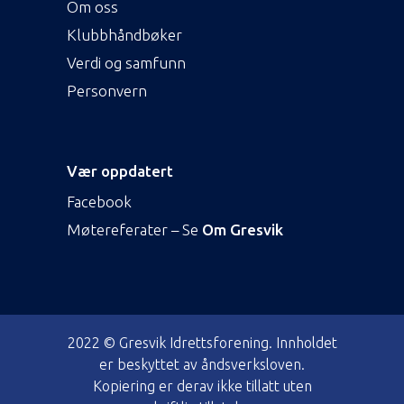
Om oss
Klubbhåndbøker
Verdi og samfunn
Personvern
Vær oppdatert
Facebook
Møtereferater – Se
Om Gresvik
2022 © Gresvik Idrettsforening. Innholdet
er beskyttet av åndsverksloven.
Kopiering er derav ikke tillatt uten