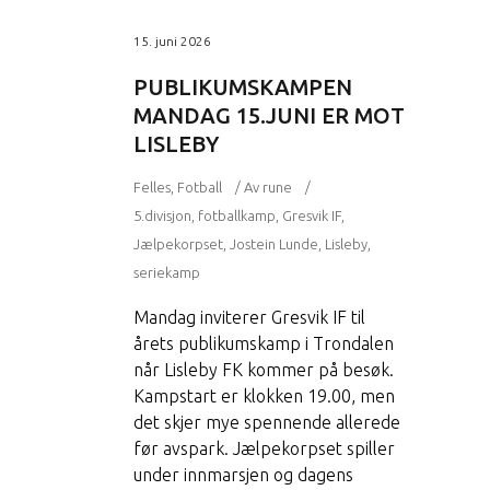
15. juni 2026
PUBLIKUMSKAMPEN
MANDAG 15.JUNI ER MOT
LISLEBY
Felles
,
Fotball
Av
rune
5.divisjon
,
fotballkamp
,
Gresvik IF
,
Jælpekorpset
,
Jostein Lunde
,
Lisleby
,
seriekamp
Mandag inviterer Gresvik IF til
årets publikumskamp i Trondalen
når Lisleby FK kommer på besøk.
Kampstart er klokken 19.00, men
det skjer mye spennende allerede
før avspark. Jælpekorpset spiller
under innmarsjen og dagens