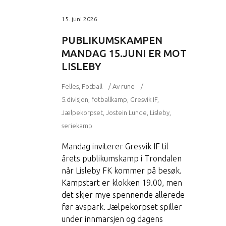
15. juni 2026
PUBLIKUMSKAMPEN
MANDAG 15.JUNI ER MOT
LISLEBY
Felles
,
Fotball
Av
rune
5.divisjon
,
fotballkamp
,
Gresvik IF
,
Jælpekorpset
,
Jostein Lunde
,
Lisleby
,
seriekamp
Mandag inviterer Gresvik IF til
årets publikumskamp i Trondalen
når Lisleby FK kommer på besøk.
Kampstart er klokken 19.00, men
det skjer mye spennende allerede
før avspark. Jælpekorpset spiller
under innmarsjen og dagens