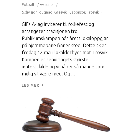
Fotball
Av
rune
5.divisjon
,
dugnad
,
Gresvik IF
,
sponsor
,
Trosvik IF
GIFs A-lag inviterer til folkefest og
arrangerer tradisjonen tro
Publikumskampen når årets lokaloppgjør
på hjemmebane finner sted. Dette skjer
fredag 12.mai i lokalderbyet mot Trosvik!
Kampen er seniorlagets største
inntektskilde og vi håper så mange som
mulig vil være med! Og
LES MER