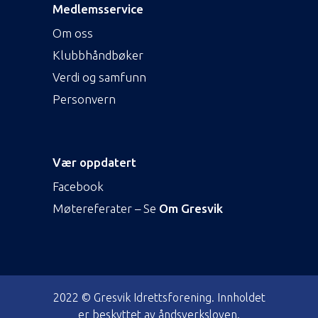
Medlemsservice
Om oss
Klubbhåndbøker
Verdi og samfunn
Personvern
Vær oppdatert
Facebook
Møtereferater – Se
Om Gresvik
2022 © Gresvik Idrettsforening. Innholdet
er beskyttet av åndsverksloven.